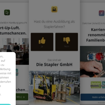
en,
 auf
n zu
 Werbung
weise mit
 Rahmen
iderrufen
e
.