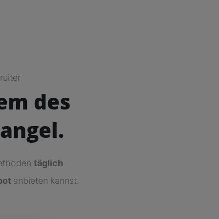
ruiter
lem des
angel.
Methoden
täglich
bot
anbieten kannst.