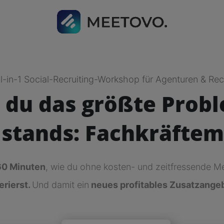
l-in-1 Social-Recruiting-Workshop für Agenturen & Rec
t du das größte Prob
lstands: Fachkräftem
60 Minuten
, wie du ohne kosten- und zeitfressende 
rierst.
Und damit ein
neues profitables Zusatzange