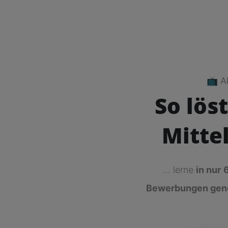
📺 Al
So lös
Mitte
... lerne
in nur
Bewerbungen gene